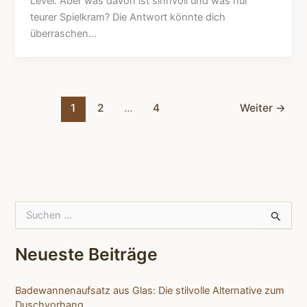
Level. Aber was davon ist sinnvoll und was nur
teurer Spielkram? Die Antwort könnte dich
überraschen…
1
2
…
4
Weiter
→
S
u
c
h
Neueste Beiträge
e
n
n
Badewannenaufsatz aus Glas: Die stilvolle Alternative zum
a
Duschvorhang