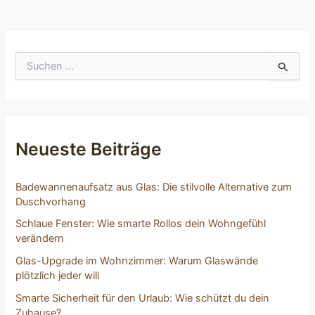
S
u
c
h
e
n
n
Neueste Beiträge
a
c
h
Badewannenaufsatz aus Glas: Die stilvolle Alternative zum
:
Duschvorhang
Schlaue Fenster: Wie smarte Rollos dein Wohngefühl
verändern
Glas-Upgrade im Wohnzimmer: Warum Glaswände
plötzlich jeder will
Smarte Sicherheit für den Urlaub: Wie schützt du dein
Zuhause?