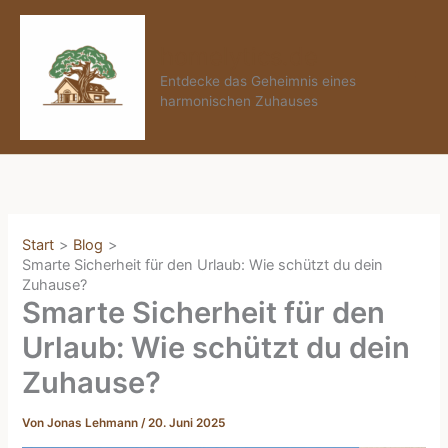
Zum
Inhalt
homelytics.de
springen
Entdecke das Geheimnis eines
harmonischen Zuhauses
Start
Blog
Smarte Sicherheit für den Urlaub: Wie schützt du dein
Zuhause?
Smarte Sicherheit für den
Urlaub: Wie schützt du dein
Zuhause?
Von
Jonas Lehmann
/
20. Juni 2025