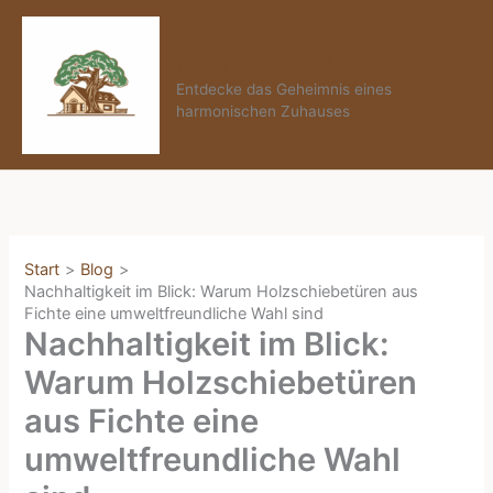
Zum
Inhalt
homelytics.de
springen
Entdecke das Geheimnis eines
harmonischen Zuhauses
Start
Blog
Nachhaltigkeit im Blick: Warum Holzschiebetüren aus
Fichte eine umweltfreundliche Wahl sind
Nachhaltigkeit im Blick:
Warum Holzschiebetüren
aus Fichte eine
umweltfreundliche Wahl