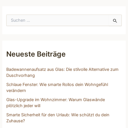
S
u
c
h
e
n
n
Neueste Beiträge
a
c
h
Badewannenaufsatz aus Glas: Die stilvolle Alternative zum
:
Duschvorhang
Schlaue Fenster: Wie smarte Rollos dein Wohngefühl
verändern
Glas-Upgrade im Wohnzimmer: Warum Glaswände
plötzlich jeder will
Smarte Sicherheit für den Urlaub: Wie schützt du dein
Zuhause?