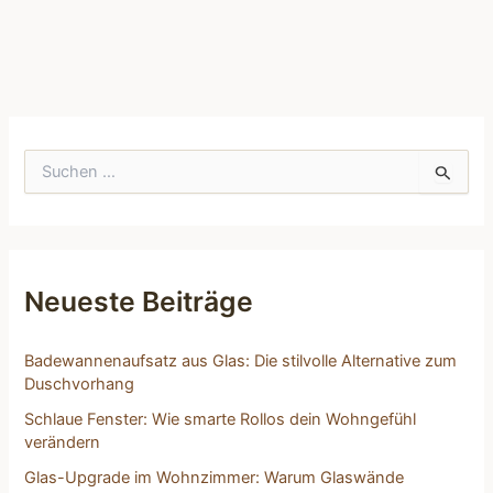
S
u
c
h
e
n
n
Neueste Beiträge
a
c
h
Badewannenaufsatz aus Glas: Die stilvolle Alternative zum
:
Duschvorhang
Schlaue Fenster: Wie smarte Rollos dein Wohngefühl
verändern
Glas-Upgrade im Wohnzimmer: Warum Glaswände