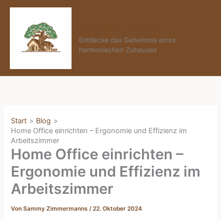
Zum
Inhalt
homelytics.de
springen
Entdecke das Geheimnis eines
harmonischen Zuhauses
Start
Blog
Home Office einrichten – Ergonomie und Effizienz im
Arbeitszimmer
Home Office einrichten –
Ergonomie und Effizienz im
Arbeitszimmer
Von
Sammy Zimmermanns
/
22. Oktober 2024