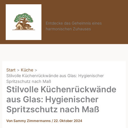
Zum
Inhalt
homelytics.de
springen
Entdecke das Geheimnis eines
harmonischen Zuhauses
Start
Küche
Stilvolle Küchenrückwände aus Glas: Hygienischer
Spritzschutz nach Maß
Stilvolle Küchenrückwände
aus Glas: Hygienischer
Spritzschutz nach Maß
Von
Sammy Zimmermanns
/
22. Oktober 2024